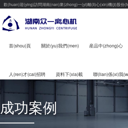
歡(huan)迎(ying)訪問湖南(nan)衆(zhong)一(yi)離(li)心(xin)機(ji)股份(
首(shou)頁
關於(yu)我們(men)
産品中(zhong)心
人(ren)才(cai)招聘
資料下(xia)載
聯(lian)係(xi)我(
成功案例