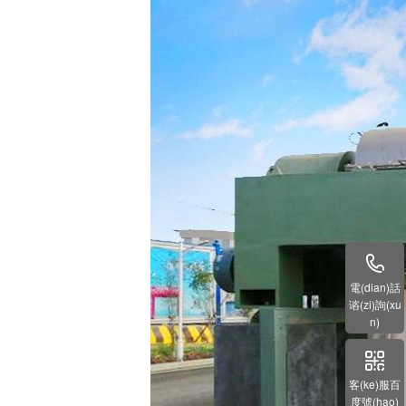
電(dian)話
谘(zi)詢(xu
n)
客(ke)服百
度號(hao)