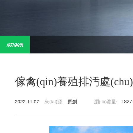
成功案例
傢禽(qin)養殖排汚處(chu
2022-11-07
來(lai)源:
原創
瀏(liu)覽量:
1827