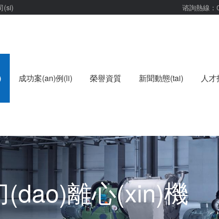
(si)
谘詢熱線：
)
成功案(an)例(li)
榮譽資質
新聞動態(tai)
人才
刀(dao)離心(xin)機