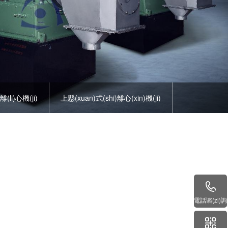
li)心機(ji)
上懸(xuan)式(shi)離心(xin)機(ji)
n)平闆
普通標(biao)準(zhun)平闆
電話谘(zi)詢
全自動(dong)颳..