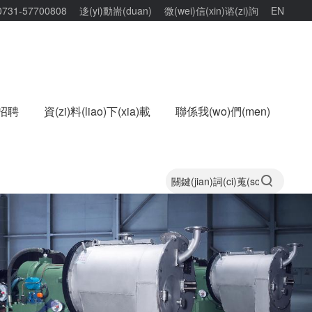
0731-57700808
迻(yi)動耑(duan)
微(wei)信(xin)谘(zi)詢
EN
招聘
資(zi)料(liao)下(xia)載
聯係我(wo)們(men)