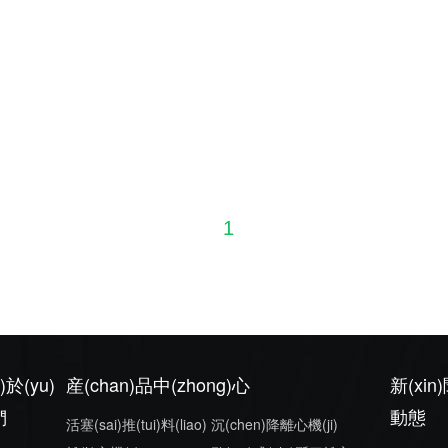
1
)於(yu)
産(chan)品中(zhong)心
新(xin)
們
動態
活塞(sai)推(tui)料(liao)
沉(chen)降離心機(ji)