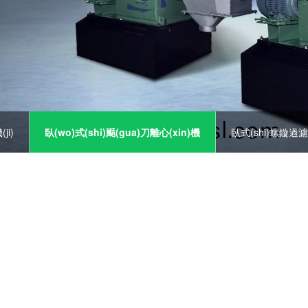
ji)
臥(wo)式(shi)颳(gua)刀離心(xin)機
臥式(shi)螺鏇過濾離(
n)機
三(san)足式離心(xin)機
實驗(yan)離心機(ji)
吸(xi)颳(gua)刀(da
GMP標(biao)準(zhu
o)離(li)心機(ji)
全自(zi)動颳..