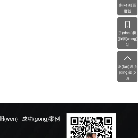
客(ke)服百
度號
手(shou)機
(ji)網(wang)
站
返(fan)迴頂
(ding)部(b
u)
聞(wen)
成功(gong)案例