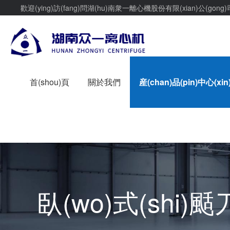
歡迎(ying)訪(fang)問湖(hu)南衆一離心機股份有限(xian)公(gong)司
首(shou)頁
關於我們
産(chan)品(pin)中心(xin
臥(wo)式(shi)颳