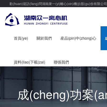
歡(huan)迎訪(fang)問湖南衆一(yi)離心(xin)機(ji)股(gu)份有限公司(
首頁(ye)
關於我們
産品(pin)中(zhong)心
資料(liao)下載(zai)
聯係我們
成(cheng)功案(a