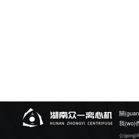
關(guan
我(wo)
公(gong)司