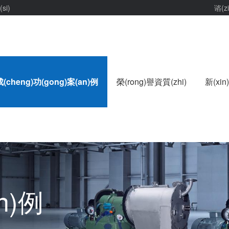
si)
谘(z
成(cheng)功(gong)案(an)例
榮(rong)譽資質(zhi)
新(xi
n)例