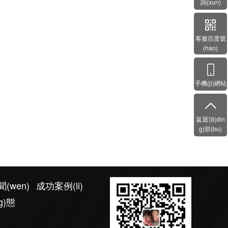
詢(xun)
客服百度號
(hao)
手機(ji)網站
返迴頂(din
g)部(bu)
聞(wen)
成功案例(li)
g)態