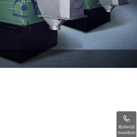
汚處(ch
國外製鹽項目(mu)
電(dian)話
(hua)谘(zi)