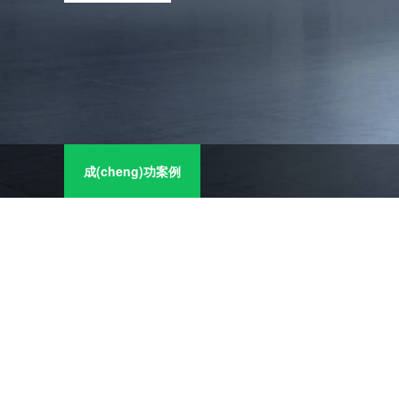
成(cheng)功案例
工業(ye)廢水(shui)處(chu)
高要(
理