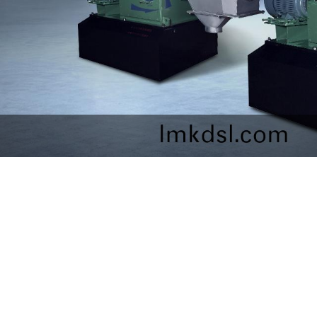
yao)求製藥項(xiang)
傢(jia)禽養殖(zhi)排
目(mu)
u)理(li)