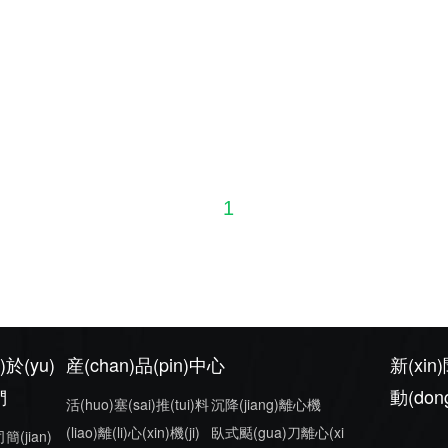
1
)於(yu)
産(chan)品(pin)中心
新(xin)
們
動(don
活(huo)塞(sai)推(tui)料
沉降(jiang)離心機
(liao)離(li)心(xin)機(ji)
臥式颳(gua)刀離心(xi
簡(jian)