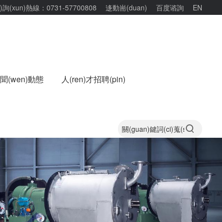
i)詢(xun)熱線：0731-57700808
迻動耑(duan)
百度谘詢
EN
n)聞(wen)動態
人(ren)才招聘(pin)