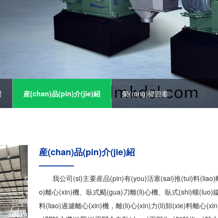
間
産(chan)品(pin)介(jie)紹
榮(rong)譽證書
産(chan)品(pin)介(jie)紹
————
我公司(si)主要産品(pin)有(you)活塞(sai)推(tui)料(liao)離(li)
o)離心(xin)機、臥式颳(gua)刀離(li)心機、臥式(shi)螺(luo)鏇(
料(liao)過濾離心(xin)機，離(li)心(xin)力(li)卸(xie)料離