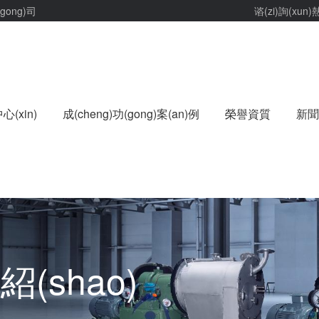
gong)司
谘(zi)詢(xun)熱
心(xin)
成(cheng)功(gong)案(an)例
榮譽資質
新聞(
)紹(shao)