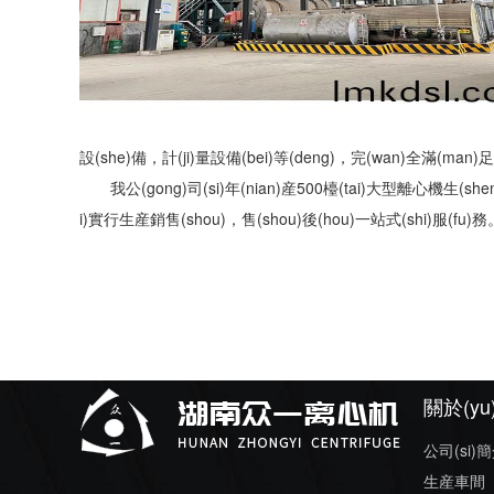
設(she)備，計(ji)量設備(bei)等(deng)，完(wan)全滿(man
我公(gong)司(si)年(nian)産500檯(tai)大型離心機生(sheng)産
i)實行生産銷售(shou)，售(shou)後(hou)一站式(shi)服(fu)務
關於(y
公司(si)簡介
生産車間