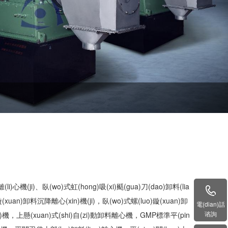
心機(ji)、臥(wo)式虹(hong)吸(xi)颳(gua)刀(dao)卸料(lia
xuan)卸料沉降離心(xin)機(ji)，臥(wo)式螺(luo)鏇(xuan)卸
電(dian)話
谘詢
心(xin)機，上懸(xuan)式(shi)自(zi)動卸料離心機，GMP標準平(pin