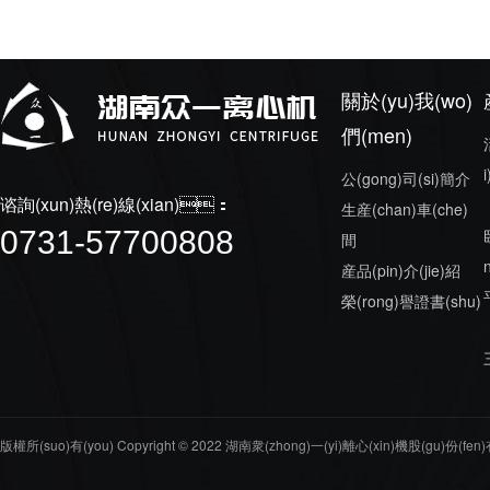
關於(yu)我(wo)
們(men)
公(gong)司(si)簡介
谘詢(xun)熱(re)線(xian)：
生産(chan)車(che)
0731-57700808
間
産品(pin)介(jie)紹
榮(rong)譽證書(shu)
版權所(suo)有(you) Copyright © 2022 湖南衆(zhong)一(yi)離心(xin)機股(gu)份(fen)有