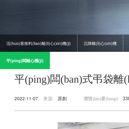
活(huo)塞推料(liao)離(li)心(xin)機(ji)
沉降離(li)心(xin)機
平(ping)闆離心機(ji)
離心(xin)力(li)離心機
三足式(shi)離(
平(ping)闆(ban)式弔袋離(l
2022-11-07
來源:
原創
瀏覽(lan)量(liang):
33