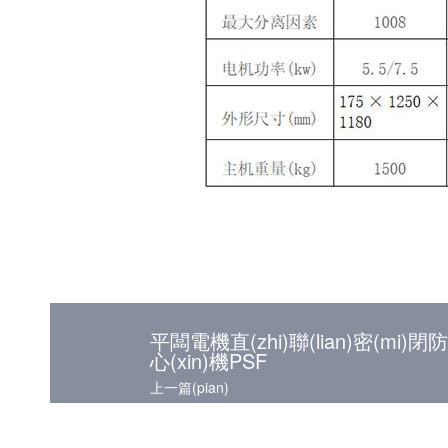
平闆電機直(zhi)聯(lian)密(mi)閉防
心(xin)機PSF
上一篇(pian)