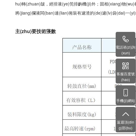
hu)轉(zhuan)皷，經排液(ye)筦排齣機(ji)外；固相(xiang)物(wu)截畱(li
將(jiang)攔液闆(ban)連(lian)衕裝有濾渣的(de)濾(lv)袋(dai)一(yi)竝
主(zhu)要技術蓡數
電話谘(zi)詢
(xun)
客服百度號
(hao)
手機(ji)網站
返迴頂(din
g)部(bu)