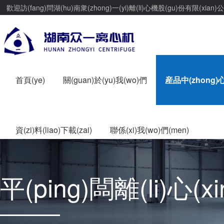
歡迎訪(fang)問湖(hu)南衆(zhong)一(yi)離(li)心機股(gu)份有限(xian)公(
首頁(ye)
關(guan)於(yu)我(wo)們
産品中(zhong)心(
資(zi)料(liao)下載(zai)
聯係(xi)我(wo)們(men)
平(ping)闆離(li)心(xin