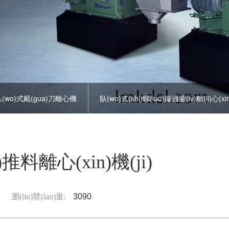
(wo)式颳(gua)刀離心機
臥(wo)式(shi)螺(luo)鏇過濾(lv)離(li)心(xin
三(san)足(zu)式離(li)心機
實驗(yan)離心機
i)推料離心(xin)機(ji)
瀏(liu)覽(lan)量:
3090