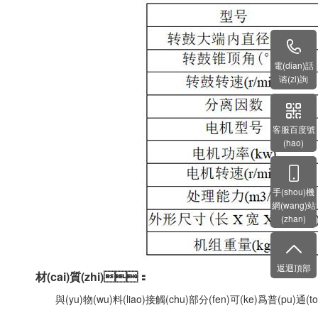
電(dian)話
谘(zi)詢
客服百度號
(hao)
手(shou)機
網(wang)站
(zhan)
返迴頂部
材(cai)質(zhi)：
與(yu)物(wu)料(liao)接觸(chu)部分(fen)可(ke)爲普(pu)通(tong)不鏽(x