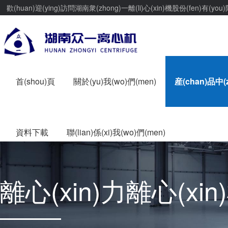
歡(huan)迎(ying)訪問湖南衆(zhong)一離(li)心(xin)機股份(fen)有(you)
首(shou)頁
關於(yu)我(wo)們(men)
産(chan)品中(
資料下載
聯(lian)係(xi)我(wo)們(men)
離心(xin)力離心(xin)機